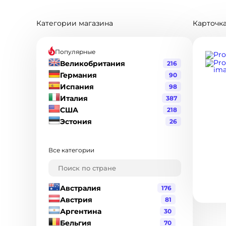
Категории магазина
Карточка
Популярные
Великобритания
216
Германия
90
Испания
98
Италия
387
США
218
Эстония
26
Все категории
Австралия
176
Австрия
81
Аргентина
30
Бельгия
70