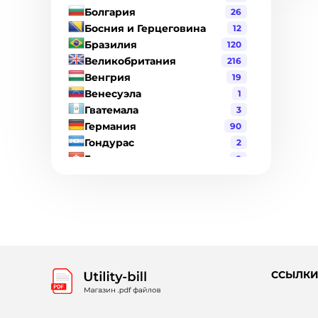
Болгария
26
Босния и Герцеговина
12
Бразилия
120
Великобритания
216
Венгрия
19
Венесуэла
1
Гватемала
3
Германия
90
Гондурас
2
Гонконг
8
Греция
17
Дания
19
Джерси
1
Доминиканская Республика
6
Израиль
2
Индия
21
Индонезия
3
ССЫЛК
Ирландия
6
Испания
98