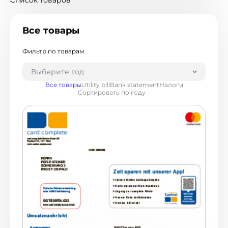
Список товаров
Венгрия
19
Венесуэла
1
Все товары
Гватемала
3
Германия
90
Фильтр по товарам
Гондурас
2
Гонконг
8
Выберите год
Греция
17
Все товары
Utility bill
Bank statement
Налоги
Дания
19
Сортировать по году
Джерси
1
Доминиканская Республика
6
Израиль
2
Индия
21
Индонезия
3
Ирландия
6
Испания
98
Италия
387
Канада
30
Кипр
11
Китай
5