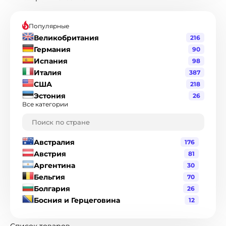
Популярные
Великобритания
216
Германия
90
Испания
98
Италия
387
США
218
Эстония
26
Все категории
Австралия
176
Австрия
81
Аргентина
30
Бельгия
70
Болгария
26
Босния и Герцеговина
12
Бразилия
120
Великобритания
216