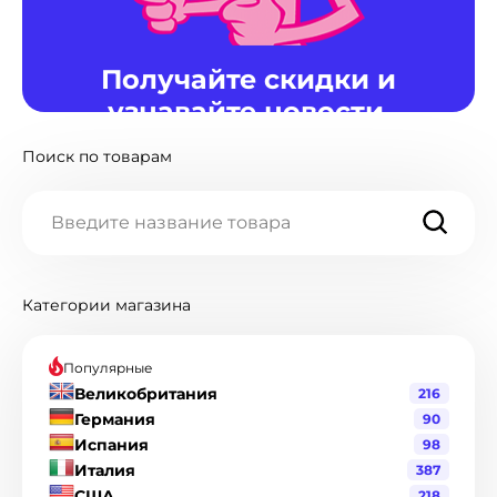
Получайте скидки и
узнавайте новости.
Поиск по товарам
Наш Telegram канал предоставляет
информацию о пополнениях и изменениях
магазина, а так же в нем мы раздаем скидки и
промокоды.
Перейти в Telegram
Категории магазина
Популярные
Великобритания
216
Германия
90
Испания
98
Италия
387
США
218