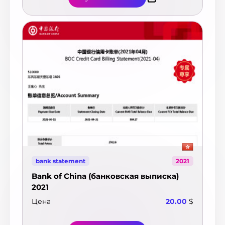
Чили
12
Швейцария
52
Швеция
8
Шри-Ланка
1
Эквадор
7
Эстония
26
ЮАР
20
Ямайка
1
Япония
2
bank statement
2021
Bank of China (банковская выписка)
2021
Цена
20.00
$