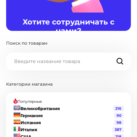
Хотите сотрудничать с
нами?
Поиск по товарам
Мы готовы предоставить различные варианты
сотрудничества для Вас. Если интересно,
нажмите кнопку "Написать нам".
Написать нам
Категории магазина
Популярные
Великобритания
216
Германия
90
Испания
98
Италия
387
США
218