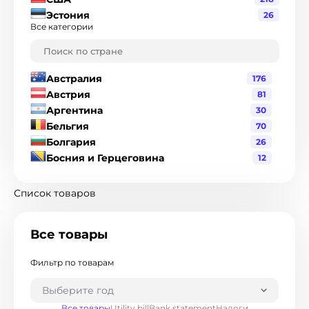
Эстония
26
Все категории
Австралия
176
Австрия
81
Аргентина
30
Бельгия
70
Болгария
26
Босния и Герцеговина
12
Бразилия
120
Великобритания
216
Список товаров
Венгрия
19
Венесуэла
1
Все товары
Гватемала
3
Германия
90
Фильтр по товарам
Гондурас
2
Гонконг
8
Выберите год
Греция
17
Все товары
Utility bill
Bank statement
Налоги