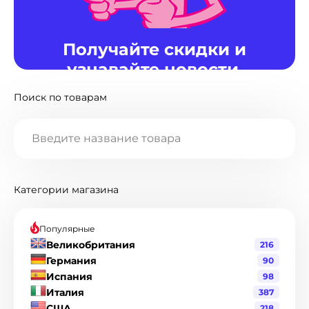
Получайте скидки и
узнавайте новости.
Поиск по товарам
Наш Telegram канал предоставляет
информацию о пополнениях и изменениях
магазина, а так же в нем мы раздаем скидки и
промокоды.
Перейти в Telegram
Категории магазина
Популярные
Великобритания
216
Германия
90
Испания
98
Италия
387
США
218