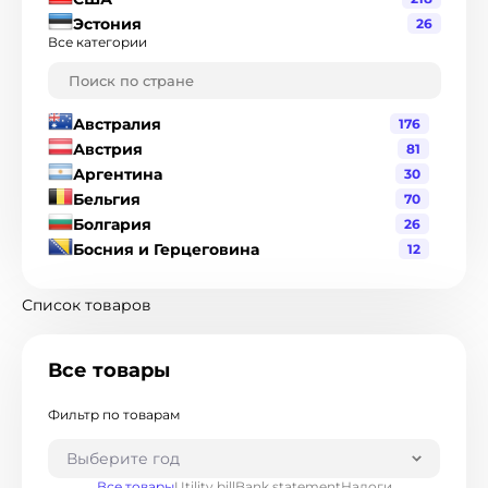
Эстония
26
Все категории
$
Австралия
176
Австрия
81
Аргентина
30
Бельгия
70
Болгария
26
Босния и Герцеговина
12
Бразилия
120
Великобритания
216
Список товаров
Венгрия
19
Венесуэла
1
Все товары
Гватемала
3
Германия
90
Фильтр по товарам
Гондурас
2
Гонконг
8
Выберите год
Греция
17
Все товары
Utility bill
Bank statement
Налоги