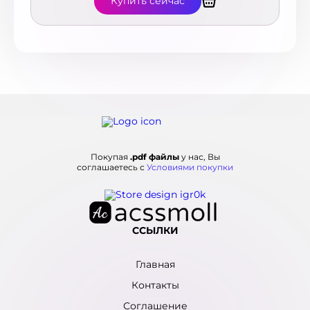
Купить сейчас
Саудовская Аравия
2
Сенегал
2
Сербия
19
Сингапур
4
Словакия
28
Словения
12
США
218
Таиланд
3
Тайвань
4
Тунис
3
Покупая
.pdf файлы
у нас, Вы
Турция
соглашаетесь с
Условиями покупки
20
Уругвай
19
Фиджи
2
Филиппины
2
ССЫЛКИ
Финляндия
11
Франция
106
Хорватия
5
Главная
Черногория
15
Контакты
Чехия
60
Соглашение