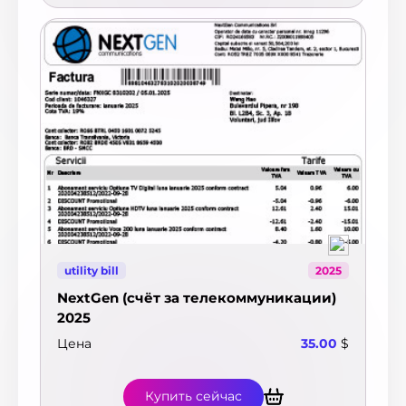
Чили
12
Швейцария
52
Швеция
8
Шри-Ланка
1
Эквадор
7
Эстония
26
ЮАР
20
Ямайка
1
Япония
2
utility bill
2025
NextGen (счёт за телекоммуникации)
2025
Цена
35.00
$
Купить сейчас