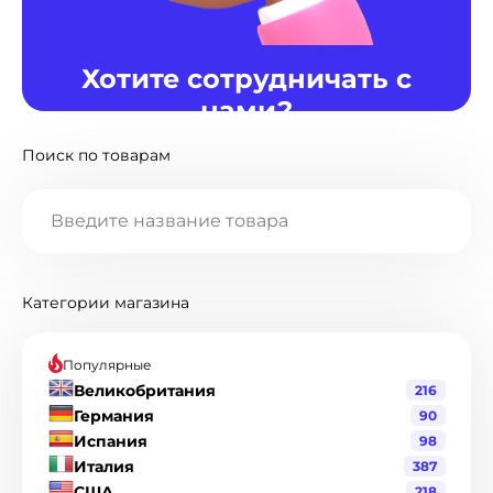
Хотите сотрудничать с
нами?
Поиск по товарам
Мы готовы предоставить различные варианты
сотрудничества для Вас. Если интересно,
нажмите кнопку "Написать нам".
Написать нам
Категории магазина
Популярные
Великобритания
216
Германия
90
Испания
98
Италия
387
США
218