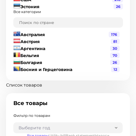
Эстония
26
Все категории
Австралия
176
Австрия
81
Аргентина
30
Бельгия
70
Болгария
26
Босния и Герцеговина
12
Бразилия
120
Великобритания
216
Список товаров
Венгрия
19
Венесуэла
1
Все товары
Гватемала
3
Германия
90
Фильтр по товарам
Гондурас
2
Гонконг
8
Выберите год
Греция
17
Все товары
Utility bill
Bank statement
Налоги