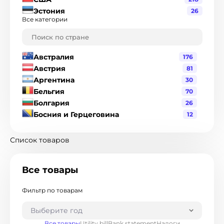
Эстония
26
Все категории
Австралия
176
Австрия
81
Аргентина
30
Бельгия
70
Болгария
26
Босния и Герцеговина
12
Бразилия
120
Великобритания
216
Список товаров
Венгрия
19
Венесуэла
1
Все товары
Гватемала
3
Германия
90
Фильтр по товарам
Гондурас
2
Гонконг
8
Выберите год
Греция
17
Все товары
Utility bill
Bank statement
Налоги