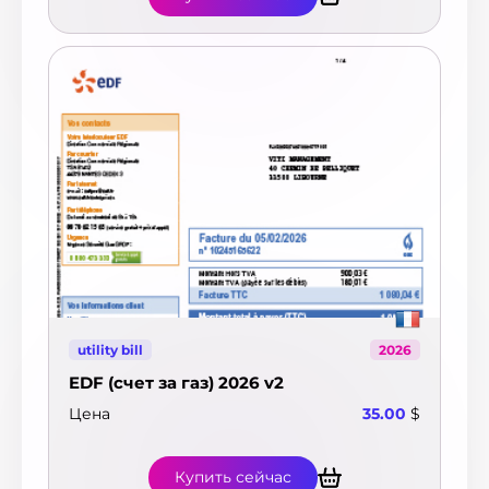
Чили
12
Швейцария
52
Швеция
8
Шри-Ланка
1
Эквадор
7
Эстония
26
ЮАР
20
Ямайка
1
Япония
2
utility bill
2026
EDF (счет за газ) 2026 v2
Цена
35.00
$
Купить сейчас