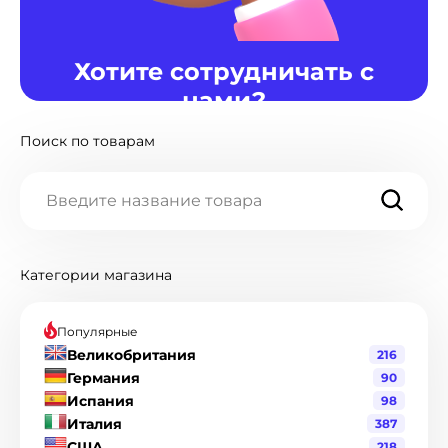
Хотите сотрудничать с
нами?
Поиск по товарам
Мы готовы предоставить различные варианты
сотрудничества для Вас. Если интересно,
нажмите кнопку "Написать нам".
Написать нам
Категории магазина
Популярные
Великобритания
216
Германия
90
Испания
98
Италия
387
США
218