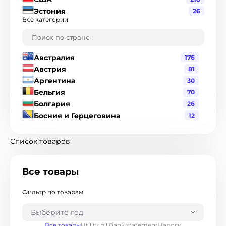
Эстония
26
Все категории
Австралия
176
Австрия
81
Аргентина
30
Бельгия
70
Болгария
26
Босния и Герцеговина
12
Бразилия
120
Великобритания
216
Список товаров
Венгрия
19
Венесуэла
1
Все товары
Гватемала
3
Германия
90
Фильтр по товарам
Гондурас
2
Гонконг
8
Выберите год
Греция
17
Все товары
Utility bill
Bank statement
Налоги