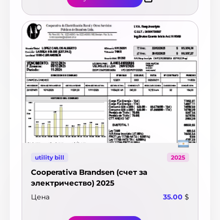
Чили
12
Швейцария
52
Швеция
8
Шри-Ланка
1
Эквадор
7
Эстония
26
ЮАР
20
Ямайка
1
Япония
2
utility bill
2025
Cooperativa Brandsen (счет за
электричество) 2025
Цена
35.00
$