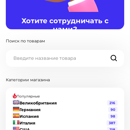
Добро пожаловать в
магазин!
Поиск по товарам
Мы рады приветстовать Вас в лучшем
магазине Utility-bill. Наш магазин всегда готов
предоставить .pdf файлы счетов за
коммунальные услуги и банковских выпискок
разных стран для подтверждения адреса
проживания.
Категории магазина
Популярные
Великобритания
216
Германия
90
Испания
98
Италия
387
США
218