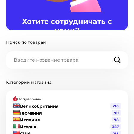
Хотите сотрудничать с
нами?
Поиск по товарам
Мы готовы предоставить различные варианты
сотрудничества для Вас. Если интересно,
нажмите кнопку "Написать нам".
Написать нам
Категории магазина
$
Популярные
Великобритания
216
Германия
90
Испания
98
Италия
387
США
218