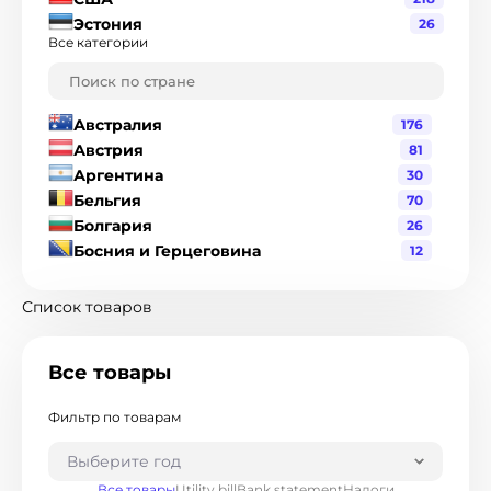
Эстония
26
Все категории
Австралия
176
Австрия
81
Аргентина
30
Бельгия
70
Болгария
26
Босния и Герцеговина
12
Бразилия
120
Великобритания
216
Список товаров
Венгрия
19
Венесуэла
1
Все товары
Гватемала
3
Германия
90
Фильтр по товарам
Гондурас
2
Гонконг
8
Выберите год
Греция
17
Все товары
Utility bill
Bank statement
Налоги