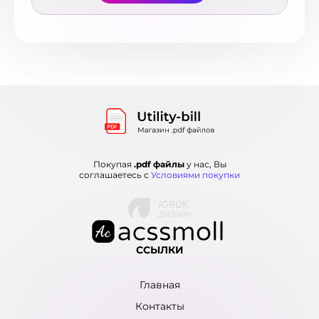
Люксембург
Мадагаскар
4
Малайзия
8
Марокко
2
Мексика
20
Монако
2
Нигерия
1
Нидерланды
33
Новая Зеландия
38
Новая Каледония
7
Норвегия
21
Покупая
.pdf файлы
у нас, Вы
соглашаетесь с
Условиями покупки
ОАЭ
2
Остров Мэн
1
Острова Теркс и Кайкос
1
Пакистан
6
Панама
3
ССЫЛКИ
Перу
7
Польша
118
Главная
Португалия
46
Контакты
Румыния
30