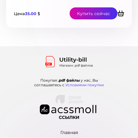
Монако
2
Нигерия
1
Купить сейчас
Цена
35.00
$
Нидерланды
33
Новая Зеландия
38
Новая Каледония
7
Норвегия
21
ОАЭ
2
Остров Мэн
1
Острова Теркс и Кайкос
1
Пакистан
6
Панама
3
Перу
Покупая
.pdf файлы
у нас, Вы
7
соглашаетесь с
Условиями покупки
Польша
118
Португалия
46
Румыния
30
Саудовская Аравия
2
Сенегал
2
ССЫЛКИ
Сербия
19
Сингапур
4
Главная
Словакия
28