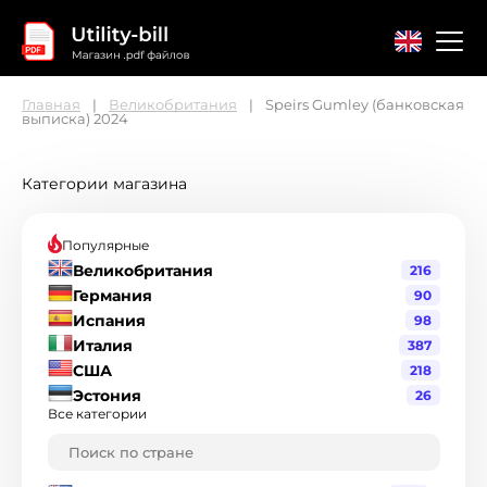
Главная
Великобритания
Speirs Gumley (банковская
выписка) 2024
Главная
Контакты
Соглашение
Категории магазина
Популярные
Великобритания
216
Германия
90
Испания
98
Италия
387
США
218
Эстония
26
Все категории