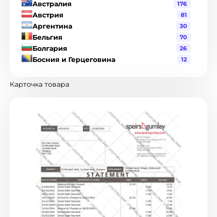
Австралия
176
Австрия
81
Аргентина
30
Бельгия
70
Болгария
26
Босния и Герцеговина
12
Бразилия
120
Великобритания
216
Карточка товара
Венгрия
19
Венесуэла
1
Гватемала
3
Германия
90
Гондурас
2
Гонконг
8
Греция
17
Дания
19
Джерси
1
Доминиканская Республика
6
Израиль
2
Индия
21