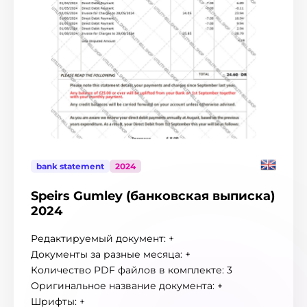
Индонезия
3
Ирландия
6
Испания
98
Италия
387
Канада
30
Кипр
11
Китай
5
Колумбия
9
Корея
6
Коста-Рика
7
bank statement
2024
Латвия
3
Ливан
1
Speirs Gumley (банковская выписка)
Литва
1
2024
Лихтенштейн
4
Люксембург
12
Редактируемый документ: +
Мадагаскар
4
Документы за разные месяца: +
Малайзия
8
Количество PDF файлов в комплекте: 3
Марокко
2
Оригинальное название документа: +
Мексика
20
Шрифты: +