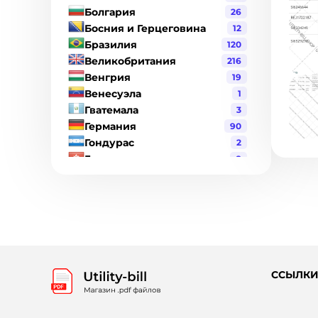
Болгария
26
Босния и Герцеговина
12
Бразилия
120
Великобритания
216
Венгрия
19
Венесуэла
1
Гватемала
3
Германия
90
Гондурас
2
Гонконг
8
Греция
17
Дания
19
Джерси
1
Доминиканская Республика
6
Израиль
2
Индия
21
Индонезия
3
ССЫЛК
Ирландия
6
Испания
98