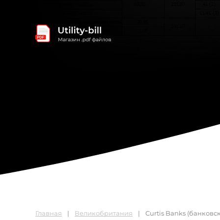
Главная
Великобритания
Curtis Banks (банковс