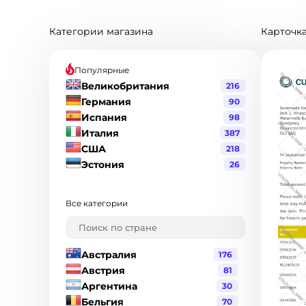
Категории магазина
Карточка
Популярные
Великобритания
216
Германия
90
Испания
98
Италия
387
США
218
Эстония
26
Все категории
Австралия
176
Австрия
81
Аргентина
30
Бельгия
70