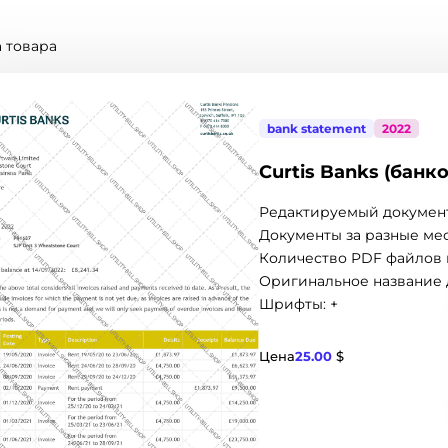
 товара
bank statement
2022
Curtis Banks (банк
Редактируемый документ
Документы за разные мес
Количество PDF файлов в
Оригинальное название 
Шрифты: +
$
Цена
25.00
$