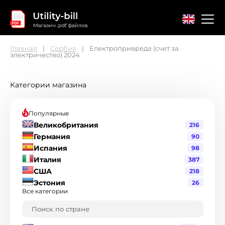
Главная
Сербия
Електропривреда (счет за
электричество) 2024
Главная
Контакты
Соглашение
Категории магазина
Популярные
Великобритания
216
Германия
90
Испания
98
Италия
387
США
218
Эстония
26
Все категории