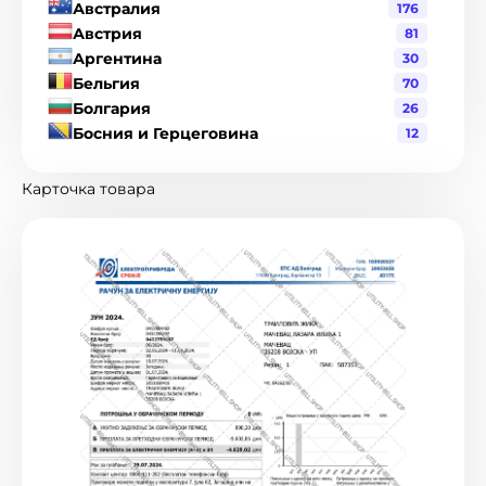
Австралия
176
Австрия
81
Аргентина
30
Бельгия
70
Болгария
26
Босния и Герцеговина
12
Бразилия
120
Великобритания
216
Карточка товара
Венгрия
19
Венесуэла
1
Гватемала
3
Германия
90
Гондурас
2
Гонконг
8
Греция
17
Дания
19
Джерси
1
Доминиканская Республика
6
Израиль
2
Индия
21