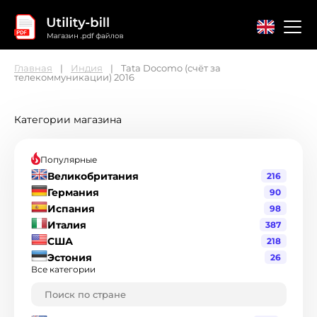
Главная
Индия
Tata Docomo (счёт за
телекоммуникации) 2016
Главная
Контакты
Соглашение
Категории магазина
Популярные
Великобритания
216
Германия
90
Испания
98
Италия
387
США
218
Эстония
26
Все категории