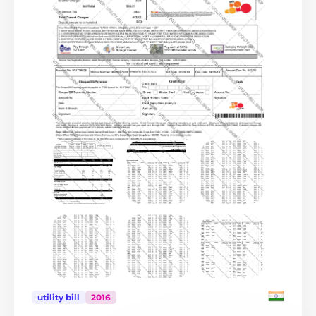
Индонезия
3
Ирландия
6
Испания
98
Италия
387
Канада
30
Кипр
11
Китай
5
Колумбия
9
$
Корея
6
Коста-Рика
7
Латвия
3
Ливан
1
Литва
1
Лихтенштейн
4
Люксембург
12
Мадагаскар
4
Малайзия
8
Марокко
2
utility bill
2016
Мексика
20