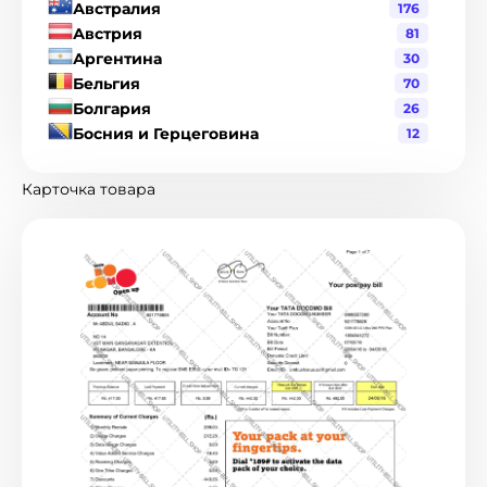
Австралия
176
Австрия
81
Аргентина
30
Бельгия
70
Болгария
26
Босния и Герцеговина
12
Бразилия
120
Великобритания
216
Карточка товара
Венгрия
19
Венесуэла
1
Гватемала
3
Германия
90
Гондурас
2
Гонконг
8
Греция
17
Дания
19
Джерси
1
Доминиканская Республика
6
Израиль
2
Индия
21