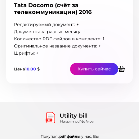
Монако
2
Tata Docomo (счёт за
Нигерия
1
телекоммуникации) 2016
Нидерланды
33
Новая Зеландия
Редактируемый документ: +
38
Новая Каледония
Документы за разные месяца: -
7
Норвегия
Количество PDF файлов в комплекте: 1
21
ОАЭ
Оригинальное название документа: +
2
Остров Мэн
Шрифты: +
1
Острова Теркс и Кайкос
1
Пакистан
6
Купить сейчас
Цена
10.00
$
Панама
3
Перу
7
Польша
118
Португалия
46
Румыния
30
Саудовская Аравия
2
Сенегал
2
Сербия
19
Сингапур
4
Покупая
.pdf файлы
у нас, Вы
Словакия
28