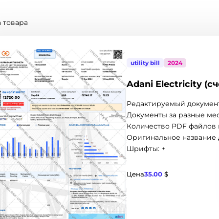
 товара
utility bill
2024
Adani Electricity (
Редактируемый документ
Документы за разные мес
Количество PDF файлов в
Оригинальное название 
Шрифты: +
Цена
35.00
$