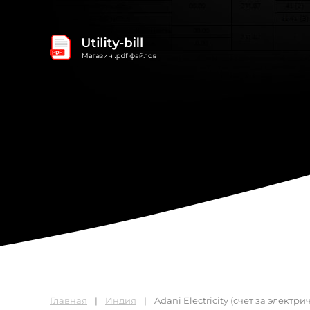
Главная
Индия
Adani Electricity (счет за электри