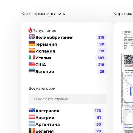
Категории магазина
Карточка
Популярные
Великобритания
216
Германия
90
Испания
98
Италия
387
США
218
Эстония
26
Все категории
Австралия
176
Австрия
81
Аргентина
30
Бельгия
70