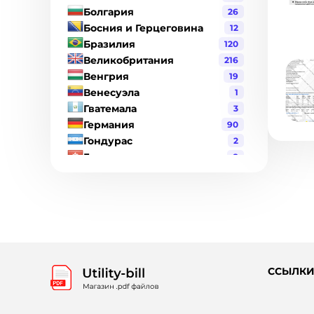
Болгария
26
Босния и Герцеговина
12
Бразилия
120
Великобритания
216
Венгрия
19
Венесуэла
1
Гватемала
3
Германия
90
Гондурас
2
Гонконг
8
Греция
17
Дания
19
Джерси
1
Доминиканская Республика
6
Израиль
2
Индия
21
Индонезия
3
ССЫЛК
Ирландия
6
Испания
98