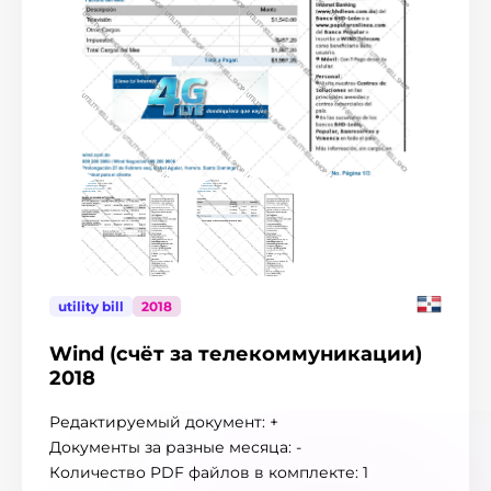
Индонезия
3
Ирландия
6
Испания
98
Италия
387
$
Канада
30
Кипр
11
Китай
5
Колумбия
9
Корея
6
Коста-Рика
7
Латвия
3
Ливан
1
utility bill
2018
Литва
1
Лихтенштейн
4
Wind (счёт за телекоммуникации)
Люксембург
2018
12
Мадагаскар
4
Редактируемый документ: +
Малайзия
8
Документы за разные месяца: -
Марокко
2
Количество PDF файлов в комплекте: 1
Мексика
20