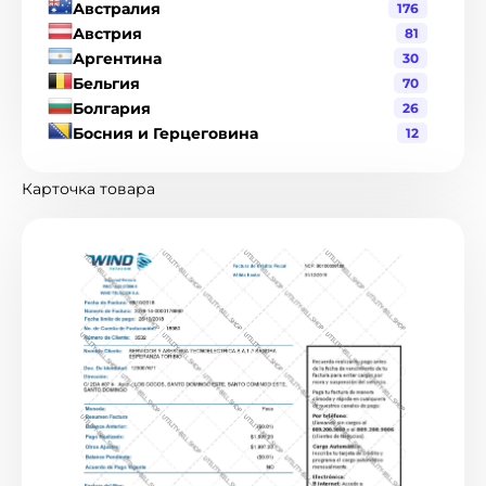
Австралия
176
Австрия
81
Аргентина
30
Бельгия
70
Болгария
26
Босния и Герцеговина
12
Бразилия
120
Великобритания
216
Карточка товара
Венгрия
19
Венесуэла
1
Гватемала
3
Германия
90
Гондурас
2
Гонконг
8
Греция
17
Дания
19
Джерси
1
Доминиканская Республика
6
Израиль
2
Индия
21