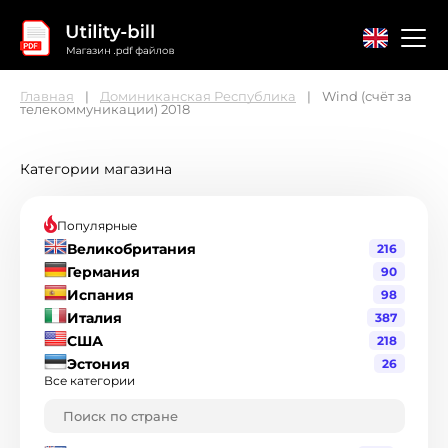
Главная
Доминиканская Республика
Wind (счёт за
телекоммуникации) 2018
Главная
Контакты
Соглашение
Категории магазина
Популярные
Великобритания
216
Германия
90
Испания
98
Италия
387
США
218
Эстония
26
Все категории