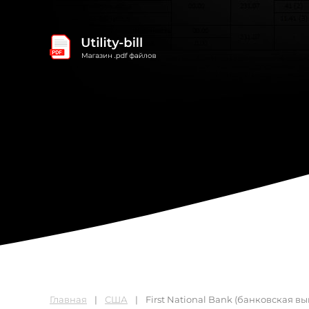
Главная
США
First National Bank (банковская вы