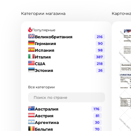
Категории магазина
Карточка
Популярные
Великобритания
216
Германия
90
Испания
98
Италия
387
США
218
Эстония
26
Все категории
Австралия
176
Австрия
81
Аргентина
30
Бельгия
70