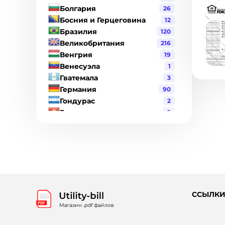
Болгария
26
Босния и Герцеговина
12
Бразилия
120
Великобритания
216
Венгрия
19
Венесуэла
1
Гватемала
3
Германия
90
Гондурас
2
Гонконг
8
Греция
17
Дания
19
Джерси
1
Доминиканская Республика
6
Израиль
2
Индия
21
Индонезия
3
ССЫЛК
Ирландия
6
Испания
98