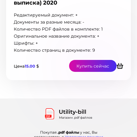
выписка) 2020
Монако
2
Нигерия
1
Редактируемый документ: +
Нидерланды
33
Документы за разные месяца: -
Новая Зеландия
38
Количество PDF файлов в комплекте: 1
Новая Каледония
7
Оригинальное название документа: +
Норвегия
21
Шрифты: +
ОАЭ
2
Количество страниц в документе: 9
Остров Мэн
1
Острова Теркс и Кайкос
1
Купить сейчас
Пакистан
Цена
15.00
$
6
Панама
3
Перу
7
Польша
118
Португалия
46
Румыния
30
Саудовская Аравия
2
Сенегал
2
Сербия
19
Сингапур
4
Покупая
.pdf файлы
у нас, Вы
Словакия
28
соглашаетесь с
Условиями покупки