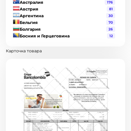
Австралия
176
Австрия
81
Аргентина
30
Бельгия
70
Болгария
26
Босния и Герцеговина
12
Бразилия
120
Великобритания
216
Карточка товара
Венгрия
19
Венесуэла
1
Гватемала
3
Германия
90
Гондурас
2
Гонконг
8
Греция
17
Дания
19
Джерси
1
Доминиканская Республика
6
Израиль
2
Индия
21