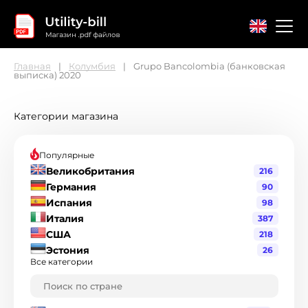
Главная
Колумбия
Grupo Bancolombia (банковская
выписка) 2020
Главная
Контакты
Соглашение
Категории магазина
Популярные
Великобритания
216
Германия
90
Испания
98
Италия
387
США
218
Эстония
26
Все категории