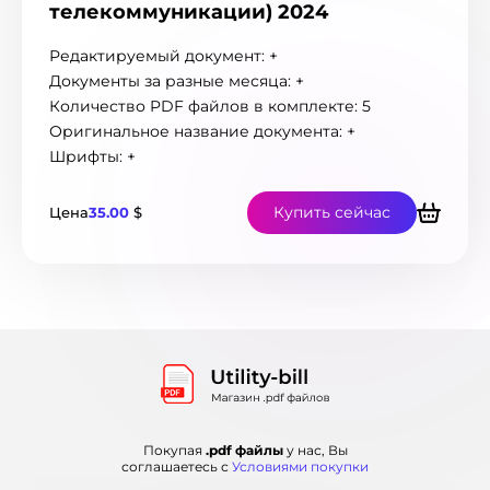
телекоммуникации) 2024
Монако
2
Нигерия
1
Редактируемый документ: +
Нидерланды
33
Документы за разные месяца: +
Новая Зеландия
38
Количество PDF файлов в комплекте: 5
Новая Каледония
7
Оригинальное название документа: +
Норвегия
21
Шрифты: +
ОАЭ
2
Остров Мэн
1
Острова Теркс и Кайкос
Купить сейчас
1
Цена
35.00
$
Пакистан
6
Панама
3
Перу
7
Польша
118
Португалия
46
Румыния
30
Саудовская Аравия
2
Сенегал
2
Сербия
19
Покупая
.pdf файлы
у нас, Вы
Сингапур
4
соглашаетесь с
Условиями покупки
Словакия
28