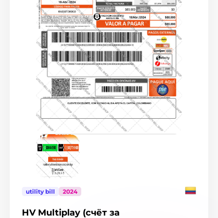
Индонезия
3
Ирландия
6
Испания
98
Италия
387
Канада
30
Кипр
11
Китай
5
$
Колумбия
9
Корея
6
Коста-Рика
7
Латвия
3
Ливан
1
Литва
1
Лихтенштейн
4
Люксембург
12
Мадагаскар
4
Малайзия
8
utility bill
2024
Марокко
2
Мексика
HV Multiplay (счёт за
20