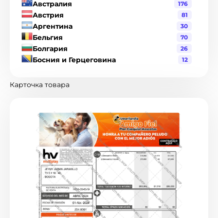
Австралия
176
Австрия
81
Аргентина
30
Бельгия
70
Болгария
26
Босния и Герцеговина
12
Бразилия
120
Великобритания
216
Карточка товара
Венгрия
19
Венесуэла
1
Гватемала
3
Германия
90
Гондурас
2
Гонконг
8
Греция
17
Дания
19
Джерси
1
Доминиканская Республика
6
Израиль
2
Индия
21