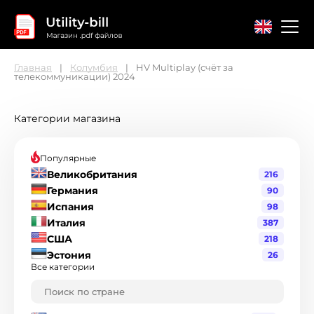
Главная
Колумбия
HV Multiplay (счёт за
телекоммуникации) 2024
Главная
Контакты
Соглашение
Категории магазина
Популярные
Великобритания
216
Германия
90
Испания
98
Италия
387
США
218
Эстония
26
Все категории